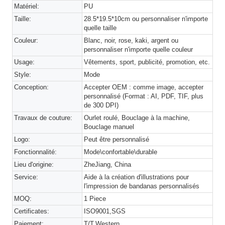
Matériel:
PU
Taille:
28.5*19.5*10cm ou personnaliser n'importe
quelle taille
Couleur:
Blanc, noir, rose, kaki, argent ou
personnaliser n'importe quelle couleur
Usage:
Vêtements, sport, publicité, promotion, etc.
Style:
Mode
Conception:
Accepter OEM : comme image, accepter
personnalisé (Format : AI, PDF, TIF, plus
de 300 DPI)
Travaux de couture:
Ourlet roulé, Bouclage à la machine,
Bouclage manuel
Logo:
Peut être personnalisé
Fonctionnalité:
Mode\confortable\durable
Lieu d'origine:
ZheJiang, China
Service:
Aide à la création d'illustrations pour
l'impression de bandanas personnalisés
MOQ:
1 Piece
Certificates:
ISO9001,SGS
Paiement:
T/T,Western