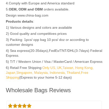
4.Comply with Europe and America standard
5.
OEM, ODM and OBM
orders available.
Design www.china-bag.com
Products details
:
1) Various designs and colors are available
2) Good quality and competitives prices
3) Packing: 1pcs/ opp bag 10 pcs/ doz or according to
customer designs
4) Sea express(20-35days),FedEx/TNT/DHL(3-7days) Federal
Express.
5) T/T / Western Union / Visa / MasterCard / American Express
6) Retail Free Shipping:
Only US, UK,Taiwan, Hong Kong,
Japan,Singapore, Malaysia, Indonesia, Thailand,Free
Shipping
(Express to your home 5-12 days)
Wholesale Bags Reviews