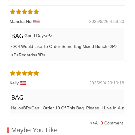
Mariska Nel
2025/9/26 4:58:30
Good Day</P>
<P>I Would Like To Order Some Bag Mixed Bunch.</P>
<P>Regards<BR>
..
Kelly
2025/9/4 23:10:18
Hello<BR>Can I Order 10 Of This Bag Please .I Live In Austra
>>All
9
Comment
Maybe You Like