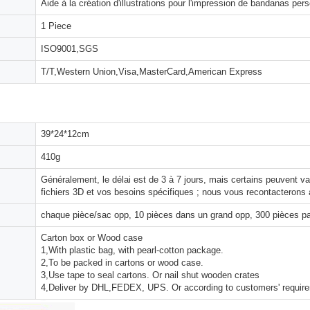
Aide à la création d'illustrations pour l'impression de bandanas per
1 Piece
ISO9001,SGS
T/T,Western Union,Visa,MasterCard,American Express
39*24*12cm
410g
Généralement, le délai est de 3 à 7 jours, mais certains peuvent 
fichiers 3D et vos besoins spécifiques ; nous vous recontacterons 
chaque pièce/sac opp, 10 pièces dans un grand opp, 300 pièces pa
Carton box or Wood case
1,With plastic bag, with pearl-cotton package.
2,To be packed in cartons or wood case.
3,Use tape to seal cartons. Or nail shut wooden crates
4,Deliver by DHL,FEDEX, UPS. Or according to customers' requir