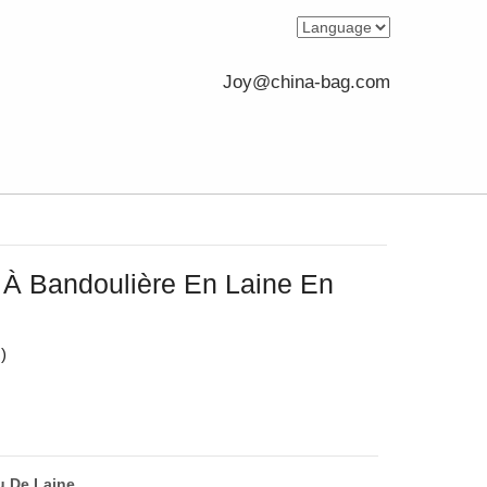
Joy@china-bag.com
 À Bandoulière En Laine En
(
)
u De Laine