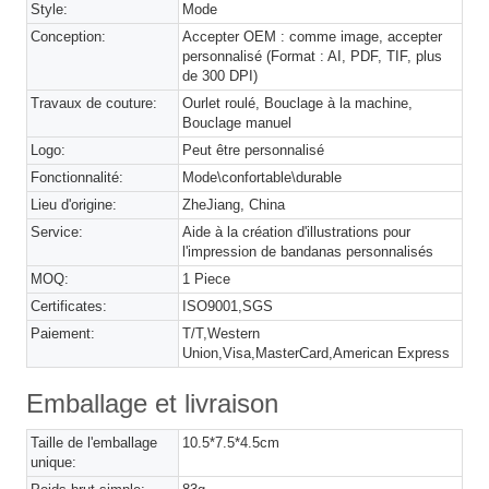
Style:
Mode
Conception:
Accepter OEM : comme image, accepter
personnalisé (Format : AI, PDF, TIF, plus
de 300 DPI)
Travaux de couture:
Ourlet roulé, Bouclage à la machine,
Bouclage manuel
Logo:
Peut être personnalisé
Fonctionnalité:
Mode\confortable\durable
Lieu d'origine:
ZheJiang, China
Service:
Aide à la création d'illustrations pour
l'impression de bandanas personnalisés
MOQ:
1 Piece
Certificates:
ISO9001,SGS
Paiement:
T/T,Western
Union,Visa,MasterCard,American Express
Emballage et livraison
Taille de l'emballage
10.5*7.5*4.5cm
unique: