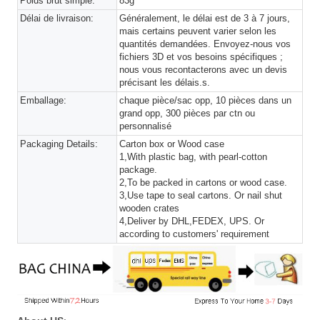
Poids brut simple:
83g
Délai de livraison:
Généralement, le délai est de 3 à 7 jours,
mais certains peuvent varier selon les
quantités demandées. Envoyez-nous vos
fichiers 3D et vos besoins spécifiques ;
nous vous recontacterons avec un devis
précisant les délais.s.
Emballage:
chaque pièce/sac opp, 10 pièces dans un
grand opp, 300 pièces par ctn ou
personnalisé
Packaging Details:
Carton box or Wood case
1,With plastic bag, with pearl-cotton
package.
2,To be packed in cartons or wood case.
3,Use tape to seal cartons. Or nail shut
wooden crates
4,Deliver by DHL,FEDEX, UPS. Or
according to customers' requirement