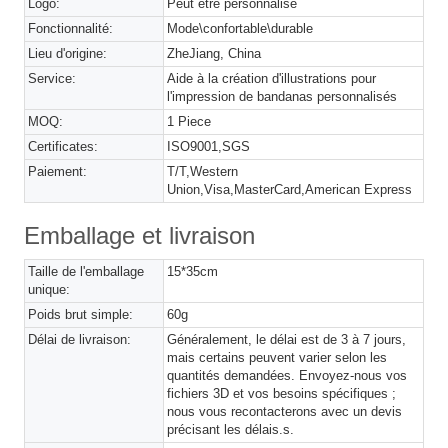
Logo:
Peut être personnalisé
Fonctionnalité:
Mode\confortable\durable
Lieu d'origine:
ZheJiang, China
Service:
Aide à la création d'illustrations pour
l'impression de bandanas personnalisés
MOQ:
1 Piece
Certificates:
ISO9001,SGS
Paiement:
T/T,Western
Union,Visa,MasterCard,American Express
Emballage et livraison
Taille de l'emballage
15*35cm
unique:
Poids brut simple:
60g
Délai de livraison:
Généralement, le délai est de 3 à 7 jours,
mais certains peuvent varier selon les
quantités demandées. Envoyez-nous vos
fichiers 3D et vos besoins spécifiques ;
nous vous recontacterons avec un devis
précisant les délais.s.