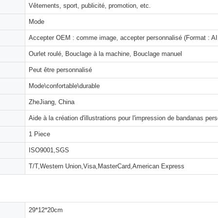
Vêtements, sport, publicité, promotion, etc.
Mode
Accepter OEM : comme image, accepter personnalisé (Format : AI,
Ourlet roulé, Bouclage à la machine, Bouclage manuel
Peut être personnalisé
Mode\confortable\durable
ZheJiang, China
Aide à la création d'illustrations pour l'impression de bandanas per
1 Piece
ISO9001,SGS
T/T,Western Union,Visa,MasterCard,American Express
29*12*20cm