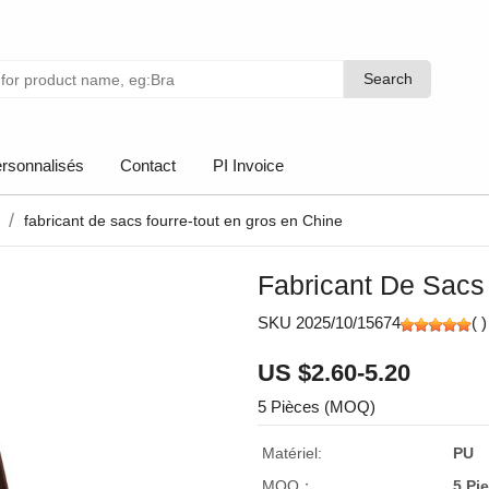
Search
Search
rsonnalisés
Contact
PI Invoice
fabricant de sacs fourre-tout en gros en Chine
Fabricant De Sacs
SKU 2025/10/15674
(
)
US $2.60-5.20
5 Pièces (MOQ)
Matériel:
PU
MOQ：
5 Pi