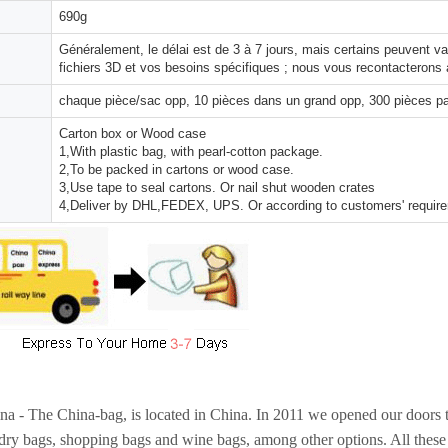
690g
Généralement, le délai est de 3 à 7 jours, mais certains peuvent 
fichiers 3D et vos besoins spécifiques ; nous vous recontacterons 
chaque pièce/sac opp, 10 pièces dans un grand opp, 300 pièces pa
Carton box or Wood case
1,With plastic bag, with pearl-cotton package.
2,To be packed in cartons or wood case.
3,Use tape to seal cartons. Or nail shut wooden crates
4,Deliver by DHL,FEDEX, UPS. Or according to customers' requir
a - The China-bag, is located in China. In 2011 we opened our doors t
ndry bags, shopping bags and wine bags, among other options. All thes