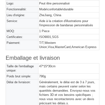
Logo:
Peut être personnalisé
Fonctionnalité:
Mode\confortable\durable
Lieu d'origine:
ZheJiang, China
Service:
Aide à la création d'illustrations pour
l'impression de bandanas personnalisés
MOQ:
1 Piece
Certificates:
ISO9001,SGS
Paiement:
T/T,Western
Union,Visa,MasterCard,American Express
Emballage et livraison
Taille de l'emballage
47*15*30cm
unique:
Poids brut simple:
790g
Délai de livraison:
Généralement, le délai est de 3 à 7 jours,
mais certains peuvent varier selon les
quantités demandées. Envoyez-nous vos
fichiers 3D et vos besoins spécifiques ;
nous vous recontacterons avec un devis
précisant les délais.s.