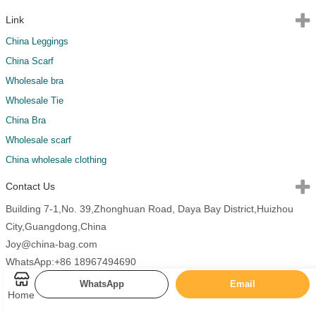
Link
China Leggings
China Scarf
Wholesale bra
Wholesale Tie
China Bra
Wholesale scarf
China wholesale clothing
Contact Us
Building 7-1,No. 39,Zhonghuan Road, Daya Bay District,Huizhou
City,Guangdong,China
Joy@china-bag.com
WhatsApp:+86 18967494690
WhatsApp
Email
Home
Copyright 2026 China Bags All Rights Reserved.