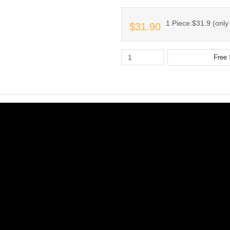
1 Piece:$31.9 (only 
$31.90