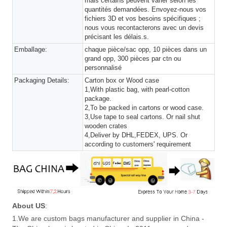
mais certains peuvent varier selon les
quantités demandées. Envoyez-nous vos
fichiers 3D et vos besoins spécifiques ;
nous vous recontacterons avec un devis
précisant les délais.s.
Emballage:
chaque pièce/sac opp, 10 pièces dans un
grand opp, 300 pièces par ctn ou
personnalisé
Packaging Details:
Carton box or Wood case
1,With plastic bag, with pearl-cotton
package.
2,To be packed in cartons or wood case.
3,Use tape to seal cartons. Or nail shut
wooden crates
4,Deliver by DHL,FEDEX, UPS. Or
according to customers' requirement
About US
:
1.We are custom bags manufacturer and supplier in China -