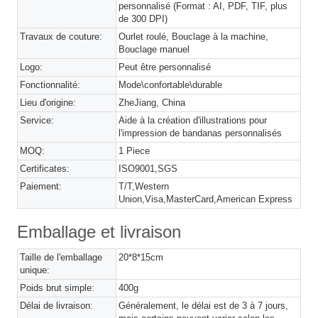
personnalisé (Format : AI, PDF, TIF, plus
de 300 DPI)
Travaux de couture:
Ourlet roulé, Bouclage à la machine,
Bouclage manuel
Logo:
Peut être personnalisé
Fonctionnalité:
Mode\confortable\durable
Lieu d'origine:
ZheJiang, China
Service:
Aide à la création d'illustrations pour
l'impression de bandanas personnalisés
MOQ:
1 Piece
Certificates:
ISO9001,SGS
Paiement:
T/T,Western
Union,Visa,MasterCard,American Express
Emballage et livraison
Taille de l'emballage
20*8*15cm
unique:
Poids brut simple:
400g
Délai de livraison:
Généralement, le délai est de 3 à 7 jours,