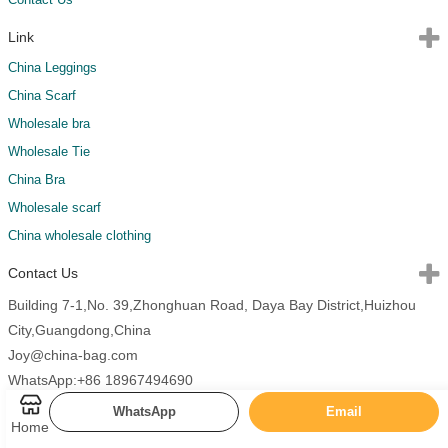
Link
China Leggings
China Scarf
Wholesale bra
Wholesale Tie
China Bra
Wholesale scarf
China wholesale clothing
Contact Us
Building 7-1,No. 39,Zhonghuan Road, Daya Bay District,Huizhou
City,Guangdong,China
Joy@china-bag.com
WhatsApp:+86 18967494690
WhatsApp
Email
Home
Copyright 2026 China Bags All Rights Reserved.