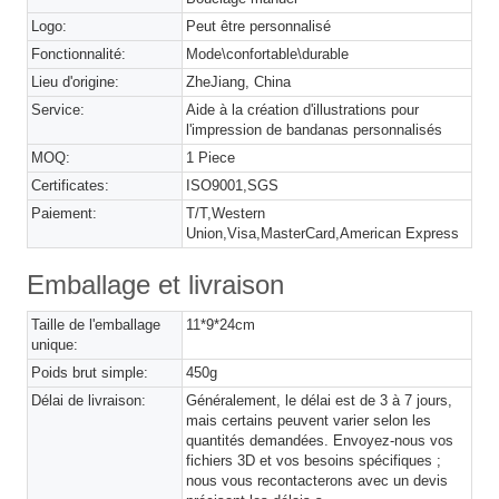
Logo:
Peut être personnalisé
Fonctionnalité:
Mode\confortable\durable
Lieu d'origine:
ZheJiang, China
Service:
Aide à la création d'illustrations pour
l'impression de bandanas personnalisés
MOQ:
1 Piece
Certificates:
ISO9001,SGS
Paiement:
T/T,Western
Union,Visa,MasterCard,American Express
Emballage et livraison
Taille de l'emballage
11*9*24cm
unique:
Poids brut simple:
450g
Délai de livraison:
Généralement, le délai est de 3 à 7 jours,
mais certains peuvent varier selon les
quantités demandées. Envoyez-nous vos
fichiers 3D et vos besoins spécifiques ;
nous vous recontacterons avec un devis