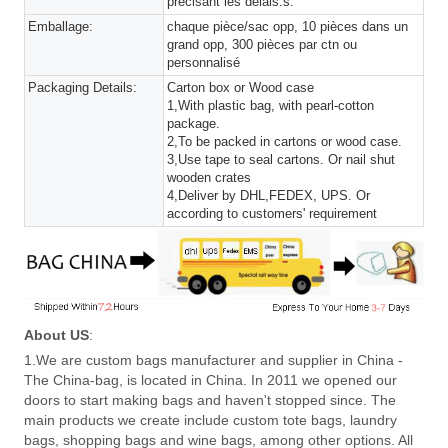
précisant les délais.s.
Emballage:
chaque pièce/sac opp, 10 pièces dans un
grand opp, 300 pièces par ctn ou
personnalisé
Packaging Details:
Carton box or Wood case
1,With plastic bag, with pearl-cotton
package.
2,To be packed in cartons or wood case.
3,Use tape to seal cartons. Or nail shut
wooden crates
4,Deliver by DHL,FEDEX, UPS. Or
according to customers' requirement
About US
:
1.We are custom bags manufacturer and supplier in China -
The China-bag, is located in China. In 2011 we opened our
doors to start making bags and haven't stopped since. The
main products we create include custom tote bags, laundry
bags, shopping bags and wine bags, among other options. All