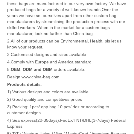
these bags are manufactured in our very own factory. We have
produced bags for a variety of well-known brands;Over the
years we have set ourselves apart from other custom bag
manufacturers by streamlining the production process with our
skilled workers. When in the market for a custom bags
manufacturer, look no further than China-bag..
2.All of our products can be Environmental, Health, pls let us
know your request.
3.Customised designs and sizes available
4.Comply with Europe and America standard
5.
OEM, ODM and OBM
orders available.
Design www.china-bag.com
Products details
:
1) Various designs and colors are available
2) Good quality and competitives prices
3) Packing: 1pcs/ opp bag 10 pcs/ doz or according to
customer designs
4) Sea express(20-35days),FedEx/TNT/DHL(3-7days) Federal
Express.
5) T/T / Western Union / Visa / MasterCard / American Express