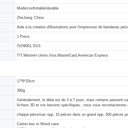
Mode\confortable\durable
ZheJiang, China
Aide à la création d'illustrations pour l'impression de bandanas per
1 Piece
ISO9001,SGS
T/T,Western Union,Visa,MasterCard,American Express
17*8*20cm
390g
Généralement, le délai est de 3 à 7 jours, mais certains peuvent 
fichiers 3D et vos besoins spécifiques ; nous vous recontacterons 
chaque pièce/sac opp, 10 pièces dans un grand opp, 300 pièces pa
Carton box or Wood case