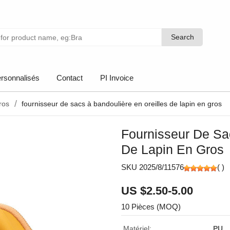
Search
Search
rsonnalisés
Contact
PI Invoice
ros
fournisseur de sacs à bandoulière en oreilles de lapin en gros
Fournisseur De Sa
De Lapin En Gros
SKU 2025/8/11576
(
)
US $2.50-5.00
10 Pièces (MOQ)
Matériel:
PU