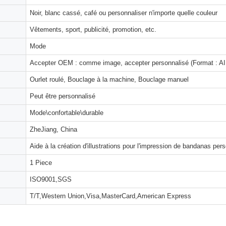
Noir, blanc cassé, café ou personnaliser n'importe quelle couleur
Vêtements, sport, publicité, promotion, etc.
Mode
Accepter OEM : comme image, accepter personnalisé (Format : AI,
Ourlet roulé, Bouclage à la machine, Bouclage manuel
Peut être personnalisé
Mode\confortable\durable
ZheJiang, China
Aide à la création d'illustrations pour l'impression de bandanas per
1 Piece
ISO9001,SGS
T/T,Western Union,Visa,MasterCard,American Express