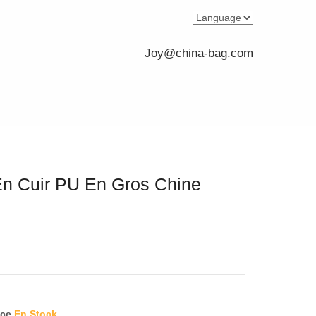
Joy@china-bag.com
En Cuir PU En Gros Chine
ece
En Stock