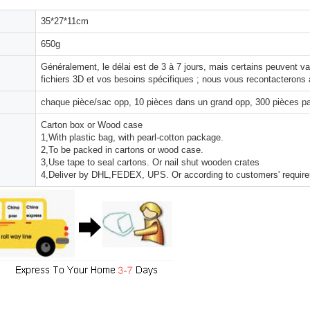
35*27*11cm
650g
Généralement, le délai est de 3 à 7 jours, mais certains peuvent 
fichiers 3D et vos besoins spécifiques ; nous vous recontacterons 
chaque pièce/sac opp, 10 pièces dans un grand opp, 300 pièces pa
Carton box or Wood case
1,With plastic bag, with pearl-cotton package.
2,To be packed in cartons or wood case.
3,Use tape to seal cartons. Or nail shut wooden crates
4,Deliver by DHL,FEDEX, UPS. Or according to customers' requir