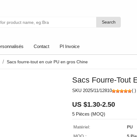
Search
Search
rsonnalisés
Contact
PI Invoice
Sacs fourre-tout en cuir PU en gros Chine
Sacs Fourre-Tout 
SKU 2025/11/12810
(
)
US $1.30-2.50
5 Pièces (MOQ)
Matériel:
PU
MOQ：
5 Pi