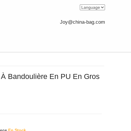
Joy@china-bag.com
 À Bandoulière En PU En Gros
iece
En Stock