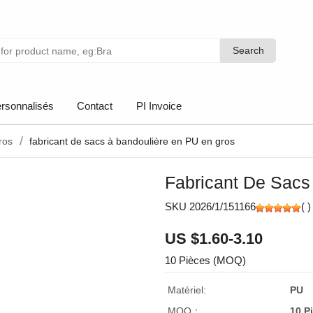
Search
Search
rsonnalisés
Contact
PI Invoice
ros
fabricant de sacs à bandoulière en PU en gros
Fabricant De Sacs
SKU 2026/1/151166
(
)
US $1.60-3.10
10 Pièces (MOQ)
Matériel:
PU
MOQ：
10 P