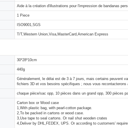
Aide à la création d'illustrations pour l'impression de bandanas per
1 Piece
ISO9001,SGS
T/T,Western Union,Visa,MasterCard,American Express
30*28*10cm
440g
Généralement, le délai est de 3 à 7 jours, mais certains peuvent 
fichiers 3D et vos besoins spécifiques ; nous vous recontacterons 
chaque pièce/sac opp, 10 pièces dans un grand opp, 300 pièces pa
Carton box or Wood case
1,With plastic bag, with pearl-cotton package.
2,To be packed in cartons or wood case.
3,Use tape to seal cartons. Or nail shut wooden crates
4,Deliver by DHL,FEDEX, UPS. Or according to customers' requir