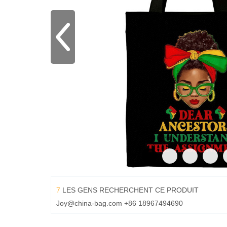
7
LES GENS RECHERCHENT CE PRODUIT
Joy@china-bag.com
+86 18967494690