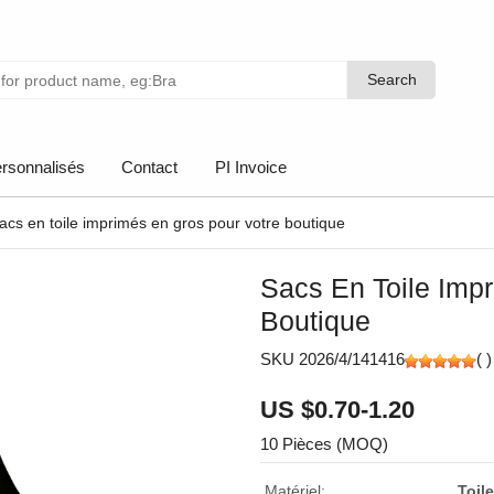
Search
Search
rsonnalisés
Contact
PI Invoice
acs en toile imprimés en gros pour votre boutique
Sacs En Toile Imp
Boutique
SKU 2026/4/141416
(
)
US $0.70-1.20
10 Pièces (MOQ)
Matériel:
Toil