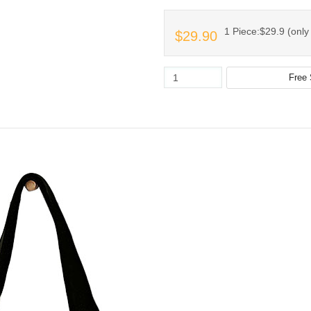
1 Piece:$29.9 (only 
$29.90