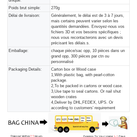
unique:
Poids brut simple:
270g
Délai de livraison:
Généralement, le délai est de 3 à 7 jours,
mais certains peuvent varier selon les
quantités demandées. Envoyez-nous vos
fichiers 3D et vos besoins spécifiques ;
nous vous recontacterons avec un devis
précisant les délais.s.
Emballage:
chaque pièce/sac opp, 10 pièces dans un
grand opp, 300 pièces par ctn ou
personnalisé
Packaging Details:
Carton box or Wood case
1,With plastic bag, with pearl-cotton
package.
2,To be packed in cartons or wood case.
3,Use tape to seal cartons. Or nail shut
wooden crates
4,Deliver by DHL,FEDEX, UPS. Or
according to customers' requirement