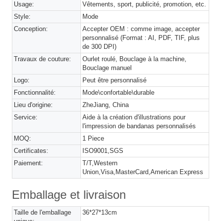
Usage:
Vêtements, sport, publicité, promotion, etc.
Style:
Mode
Conception:
Accepter OEM : comme image, accepter
personnalisé (Format : AI, PDF, TIF, plus
de 300 DPI)
Travaux de couture:
Ourlet roulé, Bouclage à la machine,
Bouclage manuel
Logo:
Peut être personnalisé
Fonctionnalité:
Mode\confortable\durable
Lieu d'origine:
ZheJiang, China
Service:
Aide à la création d'illustrations pour
l'impression de bandanas personnalisés
MOQ:
1 Piece
Certificates:
ISO9001,SGS
Paiement:
T/T,Western
Union,Visa,MasterCard,American Express
Emballage et livraison
Taille de l'emballage
36*27*13cm