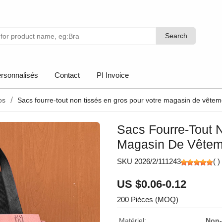
Search
Search
rsonnalisés
Contact
PI Invoice
os
Sacs fourre-tout non tissés en gros pour votre magasin de vêtem
Sacs Fourre-Tout 
Magasin De Vêtem
SKU 2026/2/111243
(
)
US $0.06-0.12
200 Pièces (MOQ)
Matériel:
Non-