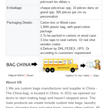
précisant les délais.s.
Emballage:
chaque pièce/sac opp, 10 pièces dans un
grand opp, 300 pièces par ctn ou
personnalisé
Packaging Details:
Carton box or Wood case
1,With plastic bag, with pearl-cotton
package.
2,To be packed in cartons or wood case.
3,Use tape to seal cartons. Or nail shut
wooden crates
4,Deliver by DHL,FEDEX, UPS. Or
according to customers' requirement
About US
:
1.We are custom bags manufacturer and supplier in China -
The China-bag, is located in China. In 2011 we opened our
doors to start making bags and haven't stopped since. The
main products we create include custom tote bags, laundry
bags, shopping bags and wine bags, among other options. All