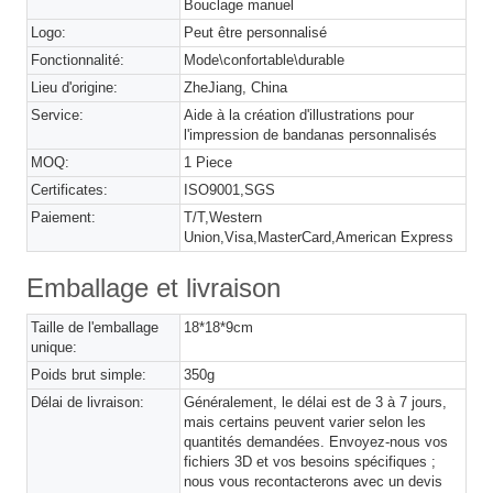
Bouclage manuel
Logo:
Peut être personnalisé
Fonctionnalité:
Mode\confortable\durable
Lieu d'origine:
ZheJiang, China
Service:
Aide à la création d'illustrations pour
l'impression de bandanas personnalisés
MOQ:
1 Piece
Certificates:
ISO9001,SGS
Paiement:
T/T,Western
Union,Visa,MasterCard,American Express
Emballage et livraison
Taille de l'emballage
18*18*9cm
unique:
Poids brut simple:
350g
Délai de livraison:
Généralement, le délai est de 3 à 7 jours,
mais certains peuvent varier selon les
quantités demandées. Envoyez-nous vos
fichiers 3D et vos besoins spécifiques ;
nous vous recontacterons avec un devis