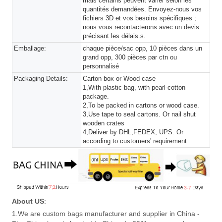
mais certains peuvent varier selon les
quantités demandées. Envoyez-nous vos
fichiers 3D et vos besoins spécifiques ;
nous vous recontacterons avec un devis
précisant les délais.s.
Emballage:
chaque pièce/sac opp, 10 pièces dans un
grand opp, 300 pièces par ctn ou
personnalisé
Packaging Details:
Carton box or Wood case
1,With plastic bag, with pearl-cotton
package.
2,To be packed in cartons or wood case.
3,Use tape to seal cartons. Or nail shut
wooden crates
4,Deliver by DHL,FEDEX, UPS. Or
according to customers' requirement
About US
:
1.We are custom bags manufacturer and supplier in China -