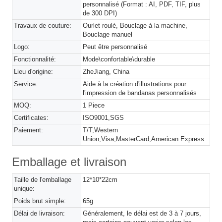
personnalisé (Format : AI, PDF, TIF, plus
de 300 DPI)
Travaux de couture:
Ourlet roulé, Bouclage à la machine,
Bouclage manuel
Logo:
Peut être personnalisé
Fonctionnalité:
Mode\confortable\durable
Lieu d'origine:
ZheJiang, China
Service:
Aide à la création d'illustrations pour
l'impression de bandanas personnalisés
MOQ:
1 Piece
Certificates:
ISO9001,SGS
Paiement:
T/T,Western
Union,Visa,MasterCard,American Express
Emballage et livraison
Taille de l'emballage
12*10*22cm
unique:
Poids brut simple:
65g
Délai de livraison:
Généralement, le délai est de 3 à 7 jours,