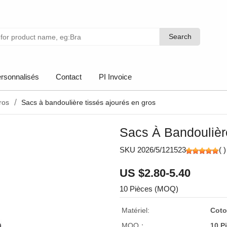
Search
Search
rsonnalisés
Contact
PI Invoice
ros
Sacs à bandoulière tissés ajourés en gros
Sacs À Bandoulièr
SKU 2026/5/121523
(
)
US $2.80-5.40
10 Pièces (MOQ)
Matériel:
Coto
MOQ：
10 P