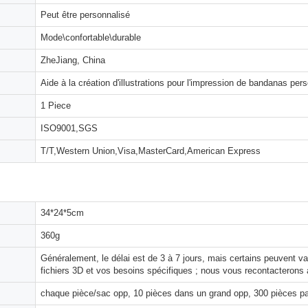
Peut être personnalisé
Mode\confortable\durable
ZheJiang, China
Aide à la création d'illustrations pour l'impression de bandanas per
1 Piece
ISO9001,SGS
T/T,Western Union,Visa,MasterCard,American Express
34*24*5cm
360g
Généralement, le délai est de 3 à 7 jours, mais certains peuvent 
fichiers 3D et vos besoins spécifiques ; nous vous recontacterons 
chaque pièce/sac opp, 10 pièces dans un grand opp, 300 pièces pa