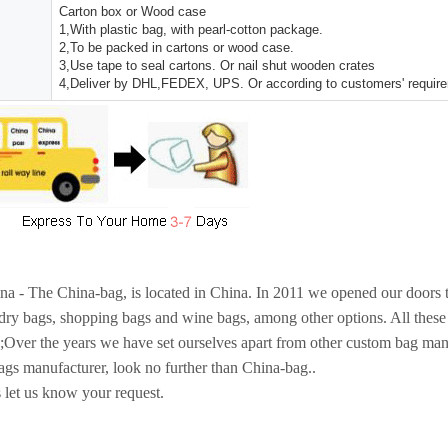
Carton box or Wood case
1,With plastic bag, with pearl-cotton package.
2,To be packed in cartons or wood case.
3,Use tape to seal cartons. Or nail shut wooden crates
4,Deliver by DHL,FEDEX, UPS. Or according to customers' requir
a - The China-bag, is located in China. In 2011 we opened our doors t
ndry bags, shopping bags and wine bags, among other options. All thes
;Over the years we have set ourselves apart from other custom bag manu
ags manufacturer, look no further than China-bag..
 let us know your request.