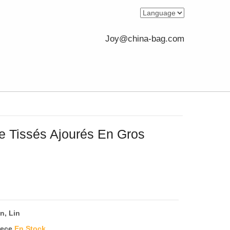
Joy@china-bag.com
e Tissés Ajourés En Gros
n, Lin
iece
En Stock