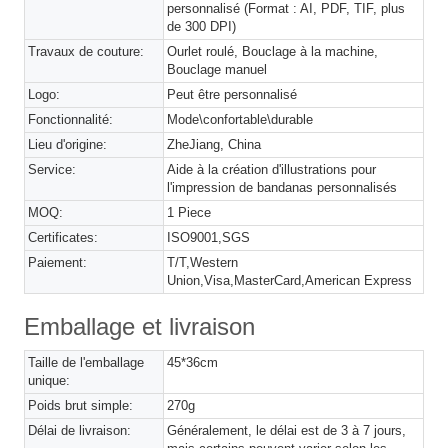
personnalisé (Format : AI, PDF, TIF, plus
de 300 DPI)
Travaux de couture:
Ourlet roulé, Bouclage à la machine,
Bouclage manuel
Logo:
Peut être personnalisé
Fonctionnalité:
Mode\confortable\durable
Lieu d'origine:
ZheJiang, China
Service:
Aide à la création d'illustrations pour
l'impression de bandanas personnalisés
MOQ:
1 Piece
Certificates:
ISO9001,SGS
Paiement:
T/T,Western
Union,Visa,MasterCard,American Express
Emballage et livraison
Taille de l'emballage
45*36cm
unique:
Poids brut simple:
270g
Délai de livraison:
Généralement, le délai est de 3 à 7 jours,