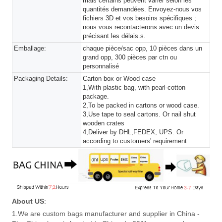
mais certains peuvent varier selon les
quantités demandées. Envoyez-nous vos
fichiers 3D et vos besoins spécifiques ;
nous vous recontacterons avec un devis
précisant les délais.s.
Emballage:
chaque pièce/sac opp, 10 pièces dans un
grand opp, 300 pièces par ctn ou
personnalisé
Packaging Details:
Carton box or Wood case
1,With plastic bag, with pearl-cotton
package.
2,To be packed in cartons or wood case.
3,Use tape to seal cartons. Or nail shut
wooden crates
4,Deliver by DHL,FEDEX, UPS. Or
according to customers' requirement
About US
:
1.We are custom bags manufacturer and supplier in China -