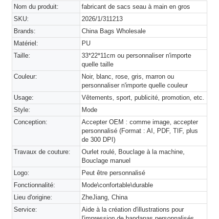
Nom du produit:
fabricant de sacs seau à main en gros
SKU:
2026/1/311213
Brands:
China Bags Wholesale
Matériel:
PU
Taille:
33*22*11cm ou personnaliser n'importe
quelle taille
Couleur:
Noir, blanc, rose, gris, marron ou
personnaliser n'importe quelle couleur
Usage:
Vêtements, sport, publicité, promotion, etc.
Style:
Mode
Conception:
Accepter OEM : comme image, accepter
personnalisé (Format : AI, PDF, TIF, plus
de 300 DPI)
Travaux de couture:
Ourlet roulé, Bouclage à la machine,
Bouclage manuel
Logo:
Peut être personnalisé
Fonctionnalité:
Mode\confortable\durable
Lieu d'origine:
ZheJiang, China
Service:
Aide à la création d'illustrations pour
l'impression de bandanas personnalisés