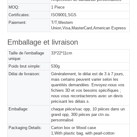
MOQ:
1 Piece
Certificates:
ISO9001,SGS
Paiement:
T/T,Western
Union,Visa,MasterCard,American Express
Emballage et livraison
Taille de l'emballage
33*22*11cm
unique:
Poids brut simple:
530g
Délai de livraison:
Généralement, le délai est de 3 à 7 jours,
mais certains peuvent varier selon les
quantités demandées. Envoyez-nous vos
fichiers 3D et vos besoins spécifiques ;
nous vous recontacterons avec un devis
précisant les délais.s.
Emballage:
chaque pièce/sac opp, 10 pièces dans un
grand opp, 300 pièces par ctn ou
personnalisé
Packaging Details:
Carton box or Wood case
1,With plastic bag, with pearl-cotton