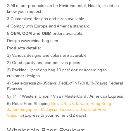
2.All of our products can be Environmental, Health, pls let us
know your request.
3.Customised designs and sizes available
4.Comply with Europe and America standard
5.
OEM, ODM and OBM
orders available.
Design www.china-bag.com
Products details
:
1) Various designs and colors are available
2) Good quality and competitives prices
3) Packing: 1pcs/ opp bag 10 pcs/ doz or according to
customer designs
4) Sea express(20-35days),FedEx/TNT/DHL(3-7days) Federal
Express.
5) T/T / Western Union / Visa / MasterCard / American Express
6) Retail Free Shipping:
Only US, UK,Taiwan, Hong Kong,
Japan,Singapore, Malaysia, Indonesia, Thailand,Free
Shipping
(Express to your home 5-12 days)
Wholesale Bags Reviews