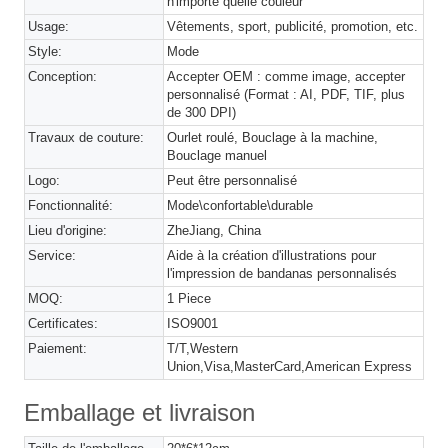
n'importe quelle couleur
Usage:
Vêtements, sport, publicité, promotion, etc.
Style:
Mode
Conception:
Accepter OEM : comme image, accepter
personnalisé (Format : AI, PDF, TIF, plus
de 300 DPI)
Travaux de couture:
Ourlet roulé, Bouclage à la machine,
Bouclage manuel
Logo:
Peut être personnalisé
Fonctionnalité:
Mode\confortable\durable
Lieu d'origine:
ZheJiang, China
Service:
Aide à la création d'illustrations pour
l'impression de bandanas personnalisés
MOQ:
1 Piece
Certificates:
ISO9001
Paiement:
T/T,Western
Union,Visa,MasterCard,American Express
Emballage et livraison