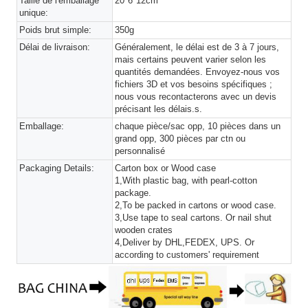
Taille de l'emballage
20*6*12cm
unique:
Poids brut simple:
350g
Délai de livraison:
Généralement, le délai est de 3 à 7 jours,
mais certains peuvent varier selon les
quantités demandées. Envoyez-nous vos
fichiers 3D et vos besoins spécifiques ;
nous vous recontacterons avec un devis
précisant les délais.s.
Emballage:
chaque pièce/sac opp, 10 pièces dans un
grand opp, 300 pièces par ctn ou
personnalisé
Packaging Details:
Carton box or Wood case
1,With plastic bag, with pearl-cotton
package.
2,To be packed in cartons or wood case.
3,Use tape to seal cartons. Or nail shut
wooden crates
4,Deliver by DHL,FEDEX, UPS. Or
according to customers' requirement