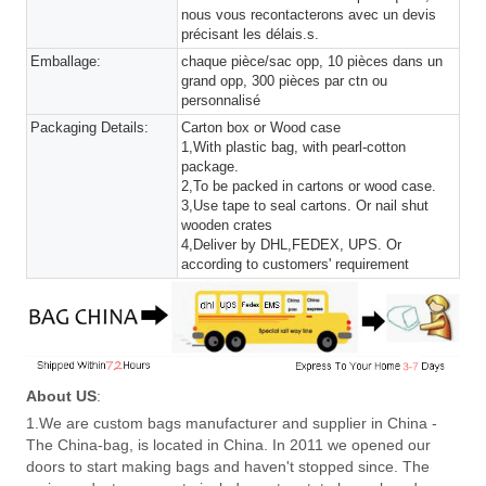
nous vous recontacterons avec un devis
précisant les délais.s.
Emballage:
chaque pièce/sac opp, 10 pièces dans un
grand opp, 300 pièces par ctn ou
personnalisé
Packaging Details:
Carton box or Wood case
1,With plastic bag, with pearl-cotton
package.
2,To be packed in cartons or wood case.
3,Use tape to seal cartons. Or nail shut
wooden crates
4,Deliver by DHL,FEDEX, UPS. Or
according to customers' requirement
About US
:
1.We are custom bags manufacturer and supplier in China -
The China-bag, is located in China. In 2011 we opened our
doors to start making bags and haven't stopped since. The