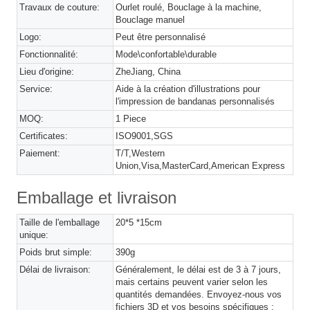
Travaux de couture:
Ourlet roulé, Bouclage à la machine,
Bouclage manuel
Logo:
Peut être personnalisé
Fonctionnalité:
Mode\confortable\durable
Lieu d'origine:
ZheJiang, China
Service:
Aide à la création d'illustrations pour
l'impression de bandanas personnalisés
MOQ:
1 Piece
Certificates:
ISO9001,SGS
Paiement:
T/T,Western
Union,Visa,MasterCard,American Express
Emballage et livraison
Taille de l'emballage
20*5 *15cm
unique:
Poids brut simple:
390g
Délai de livraison:
Généralement, le délai est de 3 à 7 jours,
mais certains peuvent varier selon les
quantités demandées. Envoyez-nous vos
fichiers 3D et vos besoins spécifiques ;