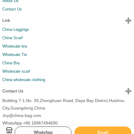
About Us
Contact Us
Link
China Leggings
China Scarf
Wholesale bra
Wholesale Tie
China Bra
Wholesale scarf
China wholesale clothing
Contact Us
Building 7-1,No. 39,Zhonghuan Road, Daya Bay District,Huizhou
City,Guangdong,China
Joy@china-bag.com
WhatsApp:+86 18967494690
WhatsApp
Email