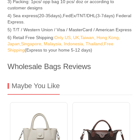
3) Packing: 1pcs/ opp bag 10 pcs/ doz or according to
customer designs
4) Sea express(20-35days),FedEx/TNT/DHL(3-7days) Federal
Express.
5) T/T / Western Union / Visa / MasterCard / American Express
6) Retail Free Shipping:
Only US, UK,Taiwan, Hong Kong,
Japan,Singapore, Malaysia, Indonesia, Thailand,Free
Shipping
(Express to your home 5-12 days)
Wholesale Bags Reviews
Maybe You Like