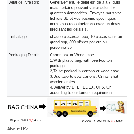
Délai de livraison:
Généralement, le délai est de 3 à 7 jours,
mais certains peuvent varier selon les
quantités demandées. Envoyez-nous vos
fichiers 3D et vos besoins spécifiques ;
nous vous recontacterons avec un devis
précisant les délais.s.
Emballage:
chaque pièce/sac opp, 10 pièces dans un
grand opp, 300 pièces par ctn ou
personnalisé
Packaging Details:
Carton box or Wood case
1,With plastic bag, with pearl-cotton
package.
2,To be packed in cartons or wood case.
3,Use tape to seal cartons. Or nail shut
wooden crates
4,Deliver by DHL,FEDEX, UPS. Or
according to customers' requirement
About US
: