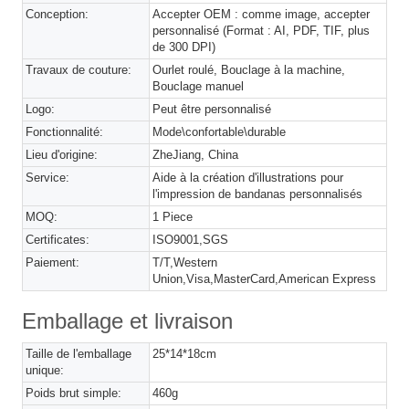
Conception:
Accepter OEM : comme image, accepter
personnalisé (Format : AI, PDF, TIF, plus
de 300 DPI)
Travaux de couture:
Ourlet roulé, Bouclage à la machine,
Bouclage manuel
Logo:
Peut être personnalisé
Fonctionnalité:
Mode\confortable\durable
Lieu d'origine:
ZheJiang, China
Service:
Aide à la création d'illustrations pour
l'impression de bandanas personnalisés
MOQ:
1 Piece
Certificates:
ISO9001,SGS
Paiement:
T/T,Western
Union,Visa,MasterCard,American Express
Emballage et livraison
Taille de l'emballage
25*14*18cm
unique:
Poids brut simple:
460g