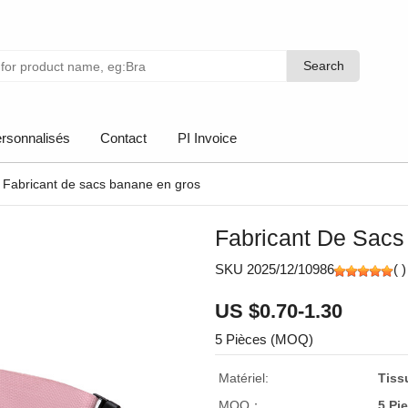
Search
Search
rsonnalisés
Contact
PI Invoice
Fabricant de sacs banane en gros
Fabricant De Sac
SKU 2025/12/10986
(
)
US $0.70-1.30
5 Pièces (MOQ)
Matériel:
Tiss
MOQ：
5 Pi