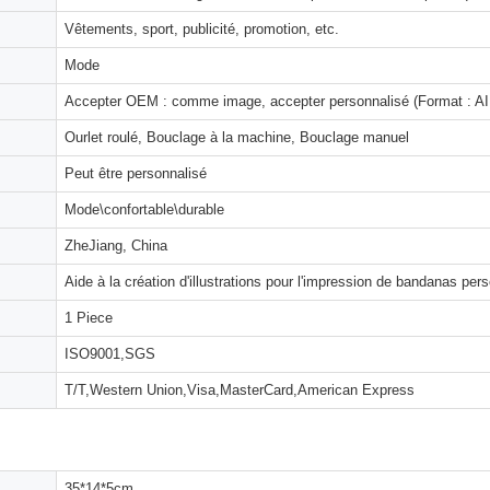
Vêtements, sport, publicité, promotion, etc.
Mode
Accepter OEM : comme image, accepter personnalisé (Format : AI,
Ourlet roulé, Bouclage à la machine, Bouclage manuel
Peut être personnalisé
Mode\confortable\durable
ZheJiang, China
Aide à la création d'illustrations pour l'impression de bandanas per
1 Piece
ISO9001,SGS
T/T,Western Union,Visa,MasterCard,American Express
35*14*5cm