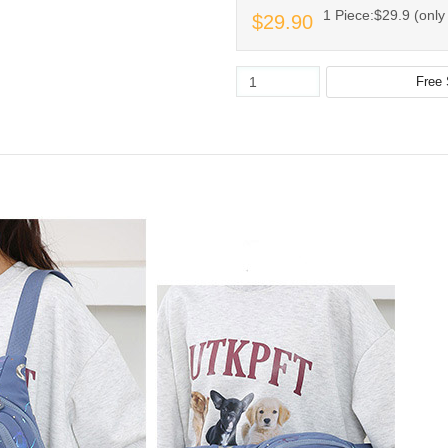
1 Piece:$29.9 (only 
$29.90