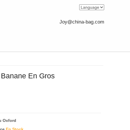
Joy@china-bag.com
s Banane En Gros
u Oxford
ece
En Stock