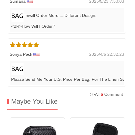
Sumana
2025/5/23 7:50:03
Imwill Order More ....different Design.
<BR>How Will I Order?
Sonya Peck
2025/4/6 22:32:23
Please Send Me Your U.s. Price Per Bag, For The Linen Summ
>>All
6
Comment
Maybe You Like