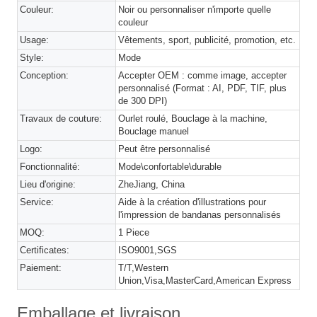
Couleur:
Noir ou personnaliser n'importe quelle
couleur
Usage:
Vêtements, sport, publicité, promotion, etc.
Style:
Mode
Conception:
Accepter OEM : comme image, accepter
personnalisé (Format : AI, PDF, TIF, plus
de 300 DPI)
Travaux de couture:
Ourlet roulé, Bouclage à la machine,
Bouclage manuel
Logo:
Peut être personnalisé
Fonctionnalité:
Mode\confortable\durable
Lieu d'origine:
ZheJiang, China
Service:
Aide à la création d'illustrations pour
l'impression de bandanas personnalisés
MOQ:
1 Piece
Certificates:
ISO9001,SGS
Paiement:
T/T,Western
Union,Visa,MasterCard,American Express
Emballage et livraison