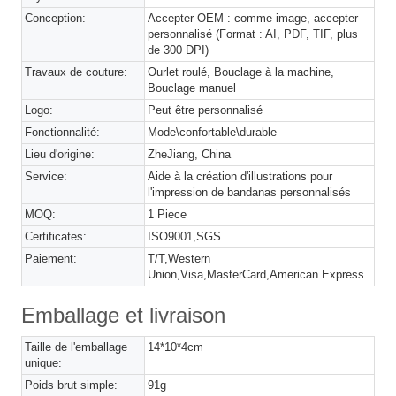
Conception:
Accepter OEM : comme image, accepter
personnalisé (Format : AI, PDF, TIF, plus
de 300 DPI)
Travaux de couture:
Ourlet roulé, Bouclage à la machine,
Bouclage manuel
Logo:
Peut être personnalisé
Fonctionnalité:
Mode\confortable\durable
Lieu d'origine:
ZheJiang, China
Service:
Aide à la création d'illustrations pour
l'impression de bandanas personnalisés
MOQ:
1 Piece
Certificates:
ISO9001,SGS
Paiement:
T/T,Western
Union,Visa,MasterCard,American Express
Emballage et livraison
Taille de l'emballage
14*10*4cm
unique:
Poids brut simple:
91g