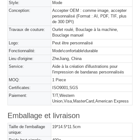
Style:
Mode
Conception:
Accepter OEM : comme image, accepter
personnalisé (Format : AI, PDF, TIF, plus
de 300 DPI)
Travaux de couture:
Ourlet roulé, Bouclage à la machine,
Bouclage manuel
Logo:
Peut être personnalisé
Fonctionnalité:
Mode\confortable\durable
Lieu d'origine:
ZheJiang, China
Service:
Aide à la création d'illustrations pour
l'impression de bandanas personnalisés
MOQ:
1 Piece
Certificates:
ISO9001,SGS
Paiement:
T/T,Western
Union,Visa,MasterCard,American Express
Emballage et livraison
Taille de l'emballage
19*14.5*11.5cm
unique: