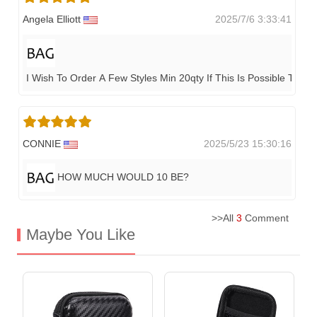
Angela Elliott
2025/7/6 3:33:41
I Wish To Order A Few Styles Min 20qty If This Is Possible Than
CONNIE
2025/5/23 15:30:16
HOW MUCH WOULD 10 BE?
>>All
3
Comment
Maybe You Like