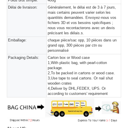
Poids brut simple:
400g
Délai de livraison:
Généralement, le délai est de 3 à 7 jours,
mais certains peuvent varier selon les
quantités demandées. Envoyez-nous vos
fichiers 3D et vos besoins spécifiques ;
nous vous recontacterons avec un devis
précisant les délais.s.
Emballage:
chaque pièce/sac opp, 10 pièces dans un
grand opp, 300 pièces par ctn ou
personnalisé
Packaging Details:
Carton box or Wood case
1,With plastic bag, with pearl-cotton
package.
2,To be packed in cartons or wood case.
3,Use tape to seal cartons. Or nail shut
wooden crates
4,Deliver by DHL,FEDEX, UPS. Or
according to customers' requirement