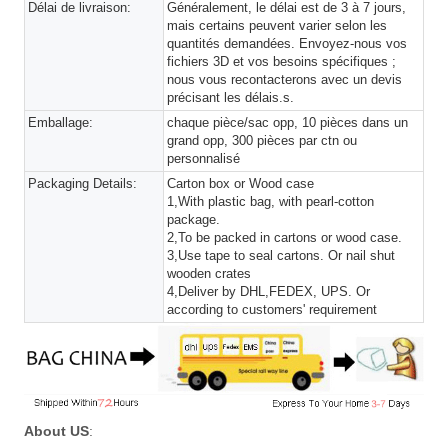
Délai de livraison:
Généralement, le délai est de 3 à 7 jours,
mais certains peuvent varier selon les
quantités demandées. Envoyez-nous vos
fichiers 3D et vos besoins spécifiques ;
nous vous recontacterons avec un devis
précisant les délais.s.
Emballage:
chaque pièce/sac opp, 10 pièces dans un
grand opp, 300 pièces par ctn ou
personnalisé
Packaging Details:
Carton box or Wood case
1,With plastic bag, with pearl-cotton
package.
2,To be packed in cartons or wood case.
3,Use tape to seal cartons. Or nail shut
wooden crates
4,Deliver by DHL,FEDEX, UPS. Or
according to customers' requirement
About US
: