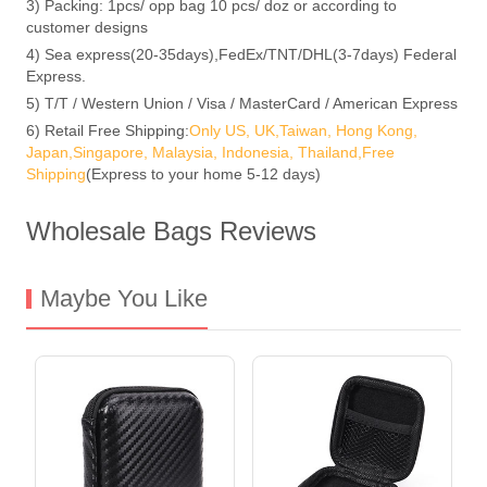
3) Packing: 1pcs/ opp bag 10 pcs/ doz or according to
customer designs
4) Sea express(20-35days),FedEx/TNT/DHL(3-7days) Federal
Express.
5) T/T / Western Union / Visa / MasterCard / American Express
6) Retail Free Shipping:
Only US, UK,Taiwan, Hong Kong,
Japan,Singapore, Malaysia, Indonesia, Thailand,Free
Shipping
(Express to your home 5-12 days)
Wholesale Bags Reviews
Maybe You Like