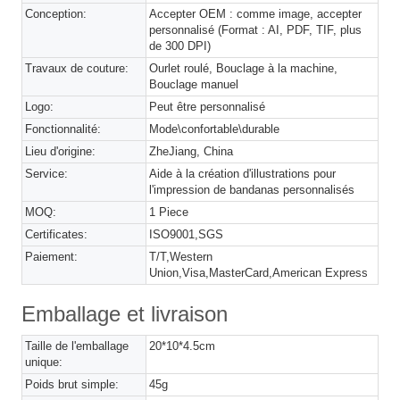
Conception:
Accepter OEM : comme image, accepter
personnalisé (Format : AI, PDF, TIF, plus
de 300 DPI)
Travaux de couture:
Ourlet roulé, Bouclage à la machine,
Bouclage manuel
Logo:
Peut être personnalisé
Fonctionnalité:
Mode\confortable\durable
Lieu d'origine:
ZheJiang, China
Service:
Aide à la création d'illustrations pour
l'impression de bandanas personnalisés
MOQ:
1 Piece
Certificates:
ISO9001,SGS
Paiement:
T/T,Western
Union,Visa,MasterCard,American Express
Emballage et livraison
Taille de l'emballage
20*10*4.5cm
unique:
Poids brut simple:
45g