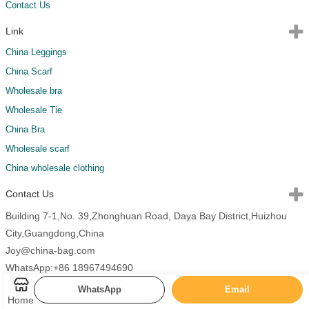
Contact Us
Link
China Leggings
China Scarf
Wholesale bra
Wholesale Tie
China Bra
Wholesale scarf
China wholesale clothing
Contact Us
Building 7-1,No. 39,Zhonghuan Road, Daya Bay District,Huizhou
City,Guangdong,China
Joy@china-bag.com
WhatsApp:+86 18967494690
WhatsApp
Email
Home
Copyright 2026 China Bags All Rights Reserved.