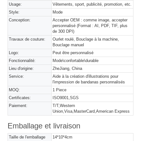
Usage:
Vêtements, sport, publicité, promotion, etc.
Style:
Mode
Conception:
Accepter OEM : comme image, accepter
personnalisé (Format : AI, PDF, TIF, plus
de 300 DPI)
Travaux de couture:
Ourlet roulé, Bouclage à la machine,
Bouclage manuel
Logo:
Peut être personnalisé
Fonctionnalité:
Mode\confortable\durable
Lieu d'origine:
ZheJiang, China
Service:
Aide à la création d'illustrations pour
l'impression de bandanas personnalisés
MOQ:
1 Piece
Certificates:
ISO9001,SGS
Paiement:
T/T,Western
Union,Visa,MasterCard,American Express
Emballage et livraison
Taille de l'emballage
14*10*4cm