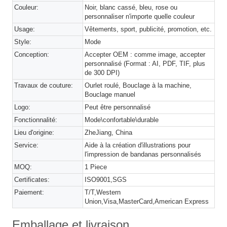
Couleur:
Noir, blanc cassé, bleu, rose ou
personnaliser n'importe quelle couleur
Usage:
Vêtements, sport, publicité, promotion, etc.
Style:
Mode
Conception:
Accepter OEM : comme image, accepter
personnalisé (Format : AI, PDF, TIF, plus
de 300 DPI)
Travaux de couture:
Ourlet roulé, Bouclage à la machine,
Bouclage manuel
Logo:
Peut être personnalisé
Fonctionnalité:
Mode\confortable\durable
Lieu d'origine:
ZheJiang, China
Service:
Aide à la création d'illustrations pour
l'impression de bandanas personnalisés
MOQ:
1 Piece
Certificates:
ISO9001,SGS
Paiement:
T/T,Western
Union,Visa,MasterCard,American Express
Emballage et livraison