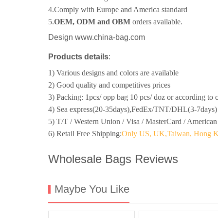
4.Comply with Europe and America standard
5.
OEM, ODM and OBM
orders available.
Design www.china-bag.com
Products details
:
1) Various designs and colors are available
2) Good quality and competitives prices
3) Packing: 1pcs/ opp bag 10 pcs/ doz or according to 
4) Sea express(20-35days),FedEx/TNT/DHL(3-7days) 
5) T/T / Western Union / Visa / MasterCard / American
6) Retail Free Shipping:
Only US, UK,Taiwan, Hong Kon
Wholesale Bags Reviews
Maybe You Like