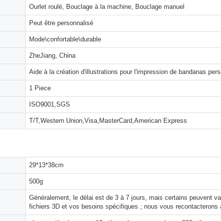
Ourlet roulé, Bouclage à la machine, Bouclage manuel
Peut être personnalisé
Mode\confortable\durable
ZheJiang, China
Aide à la création d'illustrations pour l'impression de bandanas per
1 Piece
ISO9001,SGS
T/T,Western Union,Visa,MasterCard,American Express
29*13*38cm
500g
Généralement, le délai est de 3 à 7 jours, mais certains peuvent 
fichiers 3D et vos besoins spécifiques ; nous vous recontacterons 