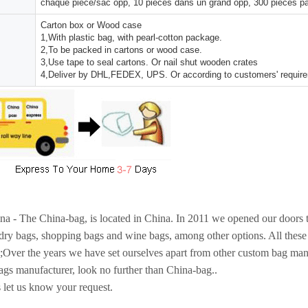
chaque pièce/sac opp, 10 pièces dans un grand opp, 300 pièces pa
Carton box or Wood case
1,With plastic bag, with pearl-cotton package.
2,To be packed in cartons or wood case.
3,Use tape to seal cartons. Or nail shut wooden crates
4,Deliver by DHL,FEDEX, UPS. Or according to customers' requir
a - The China-bag, is located in China. In 2011 we opened our doors t
ndry bags, shopping bags and wine bags, among other options. All thes
;Over the years we have set ourselves apart from other custom bag manu
ags manufacturer, look no further than China-bag..
 let us know your request.