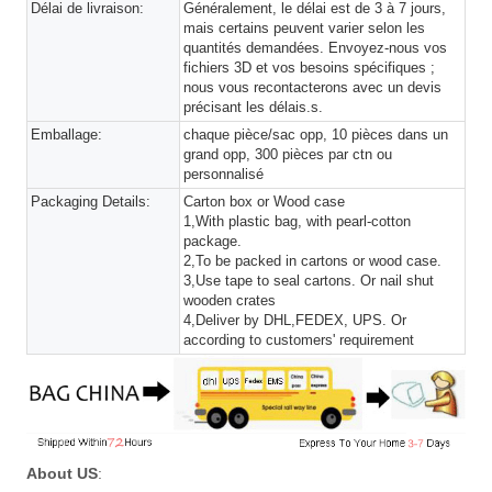
Délai de livraison:
Généralement, le délai est de 3 à 7 jours,
mais certains peuvent varier selon les
quantités demandées. Envoyez-nous vos
fichiers 3D et vos besoins spécifiques ;
nous vous recontacterons avec un devis
précisant les délais.s.
Emballage:
chaque pièce/sac opp, 10 pièces dans un
grand opp, 300 pièces par ctn ou
personnalisé
Packaging Details:
Carton box or Wood case
1,With plastic bag, with pearl-cotton
package.
2,To be packed in cartons or wood case.
3,Use tape to seal cartons. Or nail shut
wooden crates
4,Deliver by DHL,FEDEX, UPS. Or
according to customers' requirement
About US
: