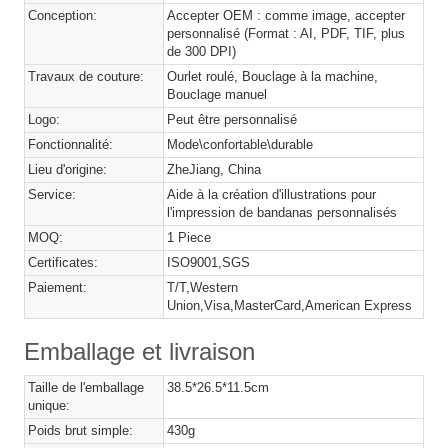
Conception:
Accepter OEM : comme image, accepter
personnalisé (Format : AI, PDF, TIF, plus
de 300 DPI)
Travaux de couture:
Ourlet roulé, Bouclage à la machine,
Bouclage manuel
Logo:
Peut être personnalisé
Fonctionnalité:
Mode\confortable\durable
Lieu d'origine:
ZheJiang, China
Service:
Aide à la création d'illustrations pour
l'impression de bandanas personnalisés
MOQ:
1 Piece
Certificates:
ISO9001,SGS
Paiement:
T/T,Western
Union,Visa,MasterCard,American Express
Emballage et livraison
Taille de l'emballage
38.5*26.5*11.5cm
unique:
Poids brut simple:
430g