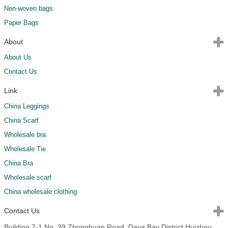
Non-woven bags
Paper Bags
About
About Us
Contact Us
Link
China Leggings
China Scarf
Wholesale bra
Wholesale Tie
China Bra
Wholesale scarf
China wholesale clothing
Contact Us
Building 7-1,No. 39,Zhonghuan Road, Daya Bay District,Huizhou