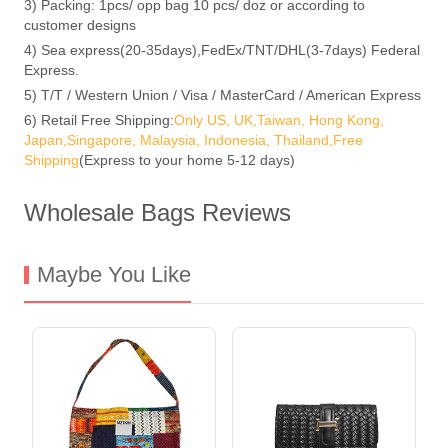
3) Packing: 1pcs/ opp bag 10 pcs/ doz or according to
customer designs
4) Sea express(20-35days),FedEx/TNT/DHL(3-7days) Federal
Express.
5) T/T / Western Union / Visa / MasterCard / American Express
6) Retail Free Shipping:
Only US, UK,Taiwan, Hong Kong,
Japan,Singapore, Malaysia, Indonesia, Thailand,Free
Shipping
(Express to your home 5-12 days)
Wholesale Bags Reviews
Maybe You Like