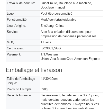
Travaux de couture:
Ourlet roulé, Bouclage à la machine,
Bouclage manuel
Logo:
Peut être personnalisé
Fonctionnalité:
Mode\confortable\durable
Lieu d'origine:
ZheJiang, China
Service:
Aide à la création d'illustrations pour
l'impression de bandanas personnalisés
MOQ:
1 Piece
Certificates:
ISO9001,SGS
Paiement:
T/T,Western
Union,Visa,MasterCard,American Express
Emballage et livraison
Taille de l'emballage
41*30*10cm
unique:
Poids brut simple:
390g
Délai de livraison:
Généralement, le délai est de 3 à 7 jours,
mais certains peuvent varier selon les
quantités demandées. Envoyez-nous vos
fichiers 3D et vos besoins spécifiques ;