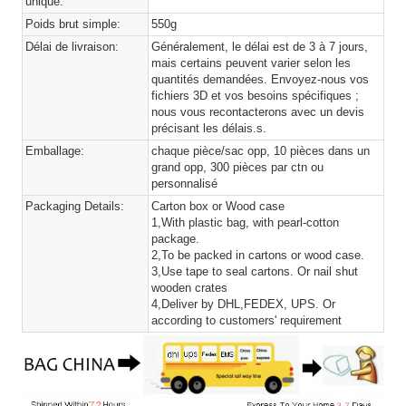
unique:
Poids brut simple:
550g
Délai de livraison:
Généralement, le délai est de 3 à 7 jours,
mais certains peuvent varier selon les
quantités demandées. Envoyez-nous vos
fichiers 3D et vos besoins spécifiques ;
nous vous recontacterons avec un devis
précisant les délais.s.
Emballage:
chaque pièce/sac opp, 10 pièces dans un
grand opp, 300 pièces par ctn ou
personnalisé
Packaging Details:
Carton box or Wood case
1,With plastic bag, with pearl-cotton
package.
2,To be packed in cartons or wood case.
3,Use tape to seal cartons. Or nail shut
wooden crates
4,Deliver by DHL,FEDEX, UPS. Or
according to customers' requirement