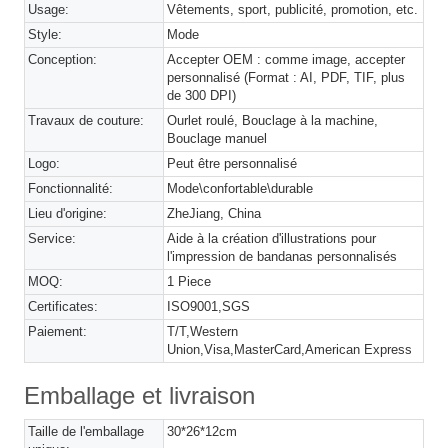
Usage:
Vêtements, sport, publicité, promotion, etc.
Style:
Mode
Conception:
Accepter OEM : comme image, accepter
personnalisé (Format : AI, PDF, TIF, plus
de 300 DPI)
Travaux de couture:
Ourlet roulé, Bouclage à la machine,
Bouclage manuel
Logo:
Peut être personnalisé
Fonctionnalité:
Mode\confortable\durable
Lieu d'origine:
ZheJiang, China
Service:
Aide à la création d'illustrations pour
l'impression de bandanas personnalisés
MOQ:
1 Piece
Certificates:
ISO9001,SGS
Paiement:
T/T,Western
Union,Visa,MasterCard,American Express
Emballage et livraison
Taille de l'emballage
30*26*12cm