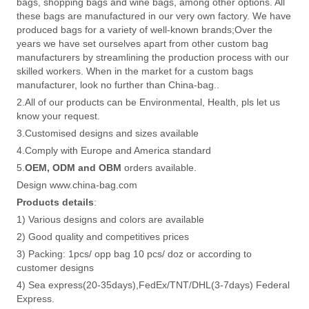
bags, shopping bags and wine bags, among other options. All
these bags are manufactured in our very own factory. We have
produced bags for a variety of well-known brands;Over the
years we have set ourselves apart from other custom bag
manufacturers by streamlining the production process with our
skilled workers. When in the market for a custom bags
manufacturer, look no further than China-bag..
2.All of our products can be Environmental, Health, pls let us
know your request.
3.Customised designs and sizes available
4.Comply with Europe and America standard
5.
OEM, ODM and OBM
orders available.
Design www.china-bag.com
Products details
:
1) Various designs and colors are available
2) Good quality and competitives prices
3) Packing: 1pcs/ opp bag 10 pcs/ doz or according to
customer designs
4) Sea express(20-35days),FedEx/TNT/DHL(3-7days) Federal
Express.