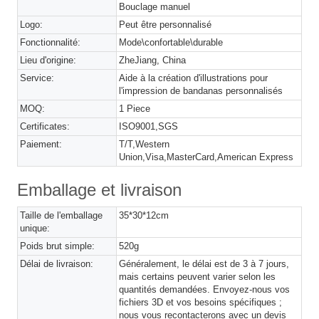
Bouclage manuel
Logo:
Peut être personnalisé
Fonctionnalité:
Mode\confortable\durable
Lieu d'origine:
ZheJiang, China
Service:
Aide à la création d'illustrations pour
l'impression de bandanas personnalisés
MOQ:
1 Piece
Certificates:
ISO9001,SGS
Paiement:
T/T,Western
Union,Visa,MasterCard,American Express
Emballage et livraison
Taille de l'emballage
35*30*12cm
unique:
Poids brut simple:
520g
Délai de livraison:
Généralement, le délai est de 3 à 7 jours,
mais certains peuvent varier selon les
quantités demandées. Envoyez-nous vos
fichiers 3D et vos besoins spécifiques ;
nous vous recontacterons avec un devis