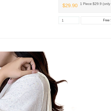
1 Piece:$29.9 (only 
$29.90