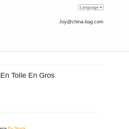
Joy@china-bag.com
 En Toile En Gros
e
iece
En Stock