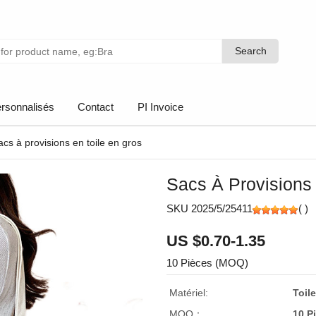
Search
Search
rsonnalisés
Contact
PI Invoice
acs à provisions en toile en gros
Sacs À Provisions
SKU 2025/5/25411
(
)
US $0.70-1.35
10 Pièces (MOQ)
Matériel:
Toil
MOQ：
10 P