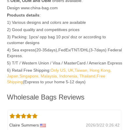
5.
OEM, ODM and OBM
orders available.
Design www.china-bag.com
Products details
:
1) Various designs and colors are available
2) Good quality and competitives prices
3) Packing: 1pcs/ opp bag 10 pcs/ doz or according to
customer designs
4) Sea express(20-35days),FedEx/TNT/DHL(3-7days) Federal
Express.
5) T/T / Western Union / Visa / MasterCard / American Express
6) Retail Free Shipping:
Only US, UK,Taiwan, Hong Kong,
Japan,Singapore, Malaysia, Indonesia, Thailand,Free
Shipping
(Express to your home 5-12 days)
Wholesale Bags Reviews
Claire Summers
2026/3/22 0:26:42