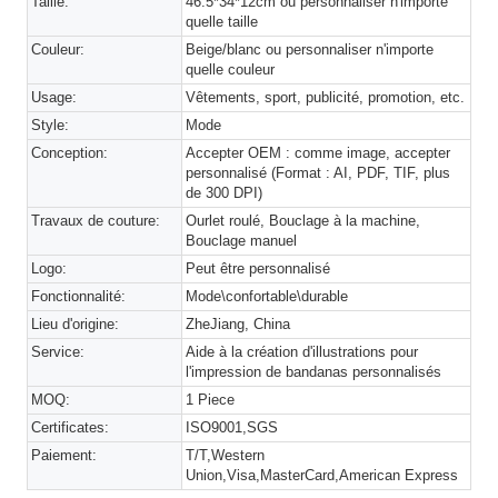
Taille:
46.5*34*12cm ou personnaliser n'importe
quelle taille
Couleur:
Beige/blanc ou personnaliser n'importe
quelle couleur
Usage:
Vêtements, sport, publicité, promotion, etc.
Style:
Mode
Conception:
Accepter OEM : comme image, accepter
personnalisé (Format : AI, PDF, TIF, plus
de 300 DPI)
Travaux de couture:
Ourlet roulé, Bouclage à la machine,
Bouclage manuel
Logo:
Peut être personnalisé
Fonctionnalité:
Mode\confortable\durable
Lieu d'origine:
ZheJiang, China
Service:
Aide à la création d'illustrations pour
l'impression de bandanas personnalisés
MOQ:
1 Piece
Certificates:
ISO9001,SGS
Paiement:
T/T,Western
Union,Visa,MasterCard,American Express