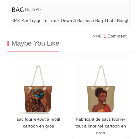
Hi, </P>
<P>I Am Tryign To Track Down A Balinese Bag That I Bought O
>>All
1
Comment
Maybe You Like
sac fourre-tout à motif
Fabricant de sacs fourre-
cartoon en gros
tout à imprimé cartoon en
gros