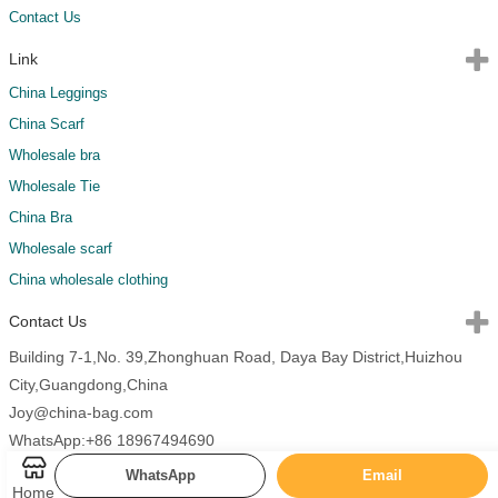
Contact Us
Link
China Leggings
China Scarf
Wholesale bra
Wholesale Tie
China Bra
Wholesale scarf
China wholesale clothing
Contact Us
Building 7-1,No. 39,Zhonghuan Road, Daya Bay District,Huizhou
City,Guangdong,China
Joy@china-bag.com
WhatsApp:+86 18967494690
WhatsApp
Email
Home
Copyright 2026 China Bags All Rights Reserved.