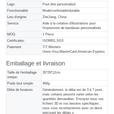
Logo:
Peut être personnalisé
Fonctionnalité:
Mode\confortable\durable
Lieu d'origine:
ZheJiang, China
Service:
Aide à la création d'illustrations pour
l'impression de bandanas personnalisés
MOQ:
1 Piece
Certificates:
ISO9001,SGS
Paiement:
T/T,Western
Union,Visa,MasterCard,American Express
Emballage et livraison
Taille de l'emballage
35*29*12cm
unique:
Poids brut simple:
400g
Délai de livraison:
Généralement, le délai est de 3 à 7 jours,
mais certains peuvent varier selon les
quantités demandées. Envoyez-nous vos
fichiers 3D et vos besoins spécifiques ;
nous vous recontacterons avec un devis
précisant les délais.s.