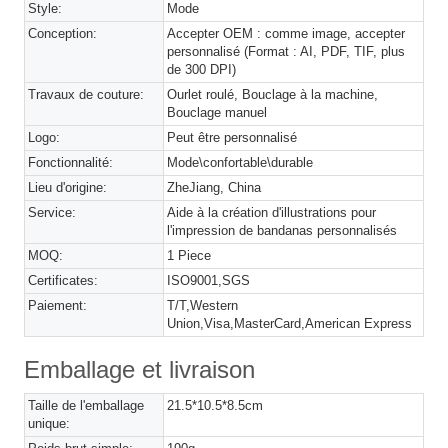
Style:
Mode
Conception:
Accepter OEM : comme image, accepter
personnalisé (Format : AI, PDF, TIF, plus
de 300 DPI)
Travaux de couture:
Ourlet roulé, Bouclage à la machine,
Bouclage manuel
Logo:
Peut être personnalisé
Fonctionnalité:
Mode\confortable\durable
Lieu d'origine:
ZheJiang, China
Service:
Aide à la création d'illustrations pour
l'impression de bandanas personnalisés
MOQ:
1 Piece
Certificates:
ISO9001,SGS
Paiement:
T/T,Western
Union,Visa,MasterCard,American Express
Emballage et livraison
Taille de l'emballage
21.5*10.5*8.5cm
unique: