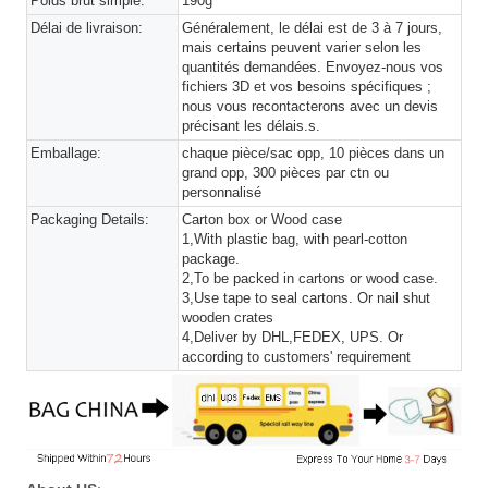
Poids brut simple:
190g
Délai de livraison:
Généralement, le délai est de 3 à 7 jours,
mais certains peuvent varier selon les
quantités demandées. Envoyez-nous vos
fichiers 3D et vos besoins spécifiques ;
nous vous recontacterons avec un devis
précisant les délais.s.
Emballage:
chaque pièce/sac opp, 10 pièces dans un
grand opp, 300 pièces par ctn ou
personnalisé
Packaging Details:
Carton box or Wood case
1,With plastic bag, with pearl-cotton
package.
2,To be packed in cartons or wood case.
3,Use tape to seal cartons. Or nail shut
wooden crates
4,Deliver by DHL,FEDEX, UPS. Or
according to customers' requirement