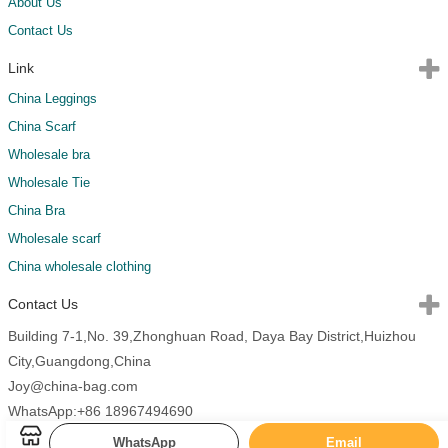
About Us
Contact Us
Link
China Leggings
China Scarf
Wholesale bra
Wholesale Tie
China Bra
Wholesale scarf
China wholesale clothing
Contact Us
Building 7-1,No. 39,Zhonghuan Road, Daya Bay District,Huizhou
City,Guangdong,China
Joy@china-bag.com
WhatsApp:+86 18967494690
WhatsApp
Email