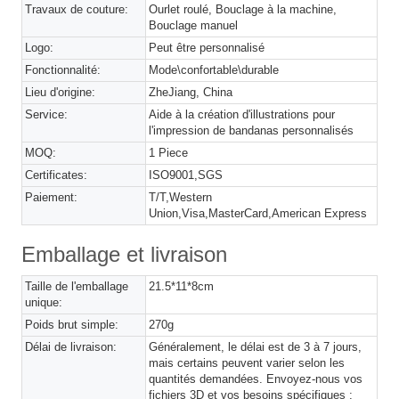
Travaux de couture:
Ourlet roulé, Bouclage à la machine,
Bouclage manuel
Logo:
Peut être personnalisé
Fonctionnalité:
Mode\confortable\durable
Lieu d'origine:
ZheJiang, China
Service:
Aide à la création d'illustrations pour
l'impression de bandanas personnalisés
MOQ:
1 Piece
Certificates:
ISO9001,SGS
Paiement:
T/T,Western
Union,Visa,MasterCard,American Express
Emballage et livraison
Taille de l'emballage
21.5*11*8cm
unique:
Poids brut simple:
270g
Délai de livraison:
Généralement, le délai est de 3 à 7 jours,
mais certains peuvent varier selon les
quantités demandées. Envoyez-nous vos
fichiers 3D et vos besoins spécifiques ;