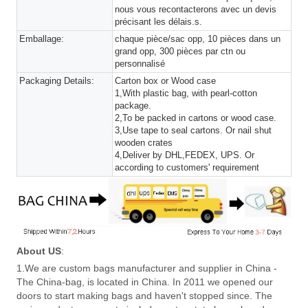
nous vous recontacterons avec un devis
précisant les délais.s.
Emballage:
chaque pièce/sac opp, 10 pièces dans un
grand opp, 300 pièces par ctn ou
personnalisé
Packaging Details:
Carton box or Wood case
1,With plastic bag, with pearl-cotton
package.
2,To be packed in cartons or wood case.
3,Use tape to seal cartons. Or nail shut
wooden crates
4,Deliver by DHL,FEDEX, UPS. Or
according to customers' requirement
About US
:
1.We are custom bags manufacturer and supplier in China -
The China-bag, is located in China. In 2011 we opened our
doors to start making bags and haven't stopped since. The