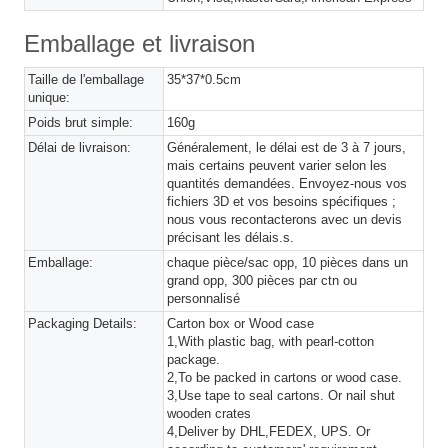
Emballage et livraison
Taille de l'emballage
35*37*0.5cm
unique:
Poids brut simple:
160g
Délai de livraison:
Généralement, le délai est de 3 à 7 jours,
mais certains peuvent varier selon les
quantités demandées. Envoyez-nous vos
fichiers 3D et vos besoins spécifiques ;
nous vous recontacterons avec un devis
précisant les délais.s.
Emballage:
chaque pièce/sac opp, 10 pièces dans un
grand opp, 300 pièces par ctn ou
personnalisé
Packaging Details:
Carton box or Wood case
1,With plastic bag, with pearl-cotton
package.
2,To be packed in cartons or wood case.
3,Use tape to seal cartons. Or nail shut
wooden crates
4,Deliver by DHL,FEDEX, UPS. Or