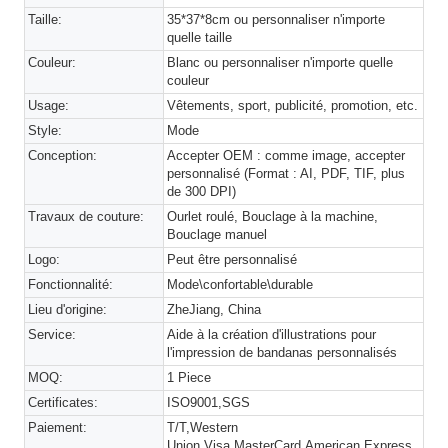
Taille:
35*37*8cm ou personnaliser n'importe
quelle taille
Couleur:
Blanc ou personnaliser n'importe quelle
couleur
Usage:
Vêtements, sport, publicité, promotion, etc.
Style:
Mode
Conception:
Accepter OEM : comme image, accepter
personnalisé (Format : AI, PDF, TIF, plus
de 300 DPI)
Travaux de couture:
Ourlet roulé, Bouclage à la machine,
Bouclage manuel
Logo:
Peut être personnalisé
Fonctionnalité:
Mode\confortable\durable
Lieu d'origine:
ZheJiang, China
Service:
Aide à la création d'illustrations pour
l'impression de bandanas personnalisés
MOQ:
1 Piece
Certificates:
ISO9001,SGS
Paiement:
T/T,Western
Union,Visa,MasterCard,American Express