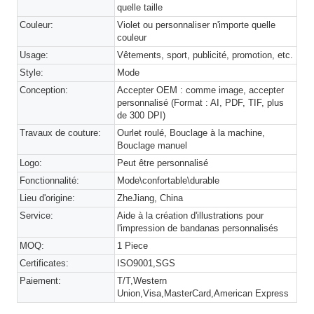
quelle taille
Couleur:
Violet ou personnaliser n'importe quelle
couleur
Usage:
Vêtements, sport, publicité, promotion, etc.
Style:
Mode
Conception:
Accepter OEM : comme image, accepter
personnalisé (Format : AI, PDF, TIF, plus
de 300 DPI)
Travaux de couture:
Ourlet roulé, Bouclage à la machine,
Bouclage manuel
Logo:
Peut être personnalisé
Fonctionnalité:
Mode\confortable\durable
Lieu d'origine:
ZheJiang, China
Service:
Aide à la création d'illustrations pour
l'impression de bandanas personnalisés
MOQ:
1 Piece
Certificates:
ISO9001,SGS
Paiement:
T/T,Western
Union,Visa,MasterCard,American Express