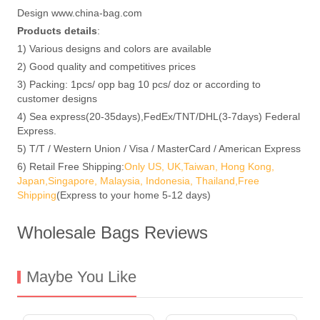
Design www.china-bag.com
Products details
:
1) Various designs and colors are available
2) Good quality and competitives prices
3) Packing: 1pcs/ opp bag 10 pcs/ doz or according to
customer designs
4) Sea express(20-35days),FedEx/TNT/DHL(3-7days) Federal
Express.
5) T/T / Western Union / Visa / MasterCard / American Express
6) Retail Free Shipping:
Only US, UK,Taiwan, Hong Kong,
Japan,Singapore, Malaysia, Indonesia, Thailand,Free
Shipping
(Express to your home 5-12 days)
Wholesale Bags Reviews
Maybe You Like