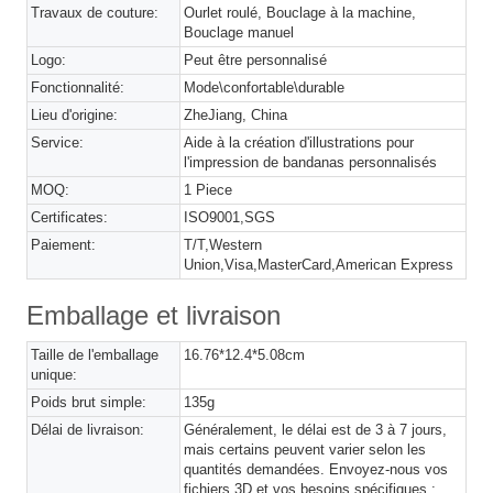
Travaux de couture:
Ourlet roulé, Bouclage à la machine,
Bouclage manuel
Logo:
Peut être personnalisé
Fonctionnalité:
Mode\confortable\durable
Lieu d'origine:
ZheJiang, China
Service:
Aide à la création d'illustrations pour
l'impression de bandanas personnalisés
MOQ:
1 Piece
Certificates:
ISO9001,SGS
Paiement:
T/T,Western
Union,Visa,MasterCard,American Express
Emballage et livraison
Taille de l'emballage
16.76*12.4*5.08cm
unique:
Poids brut simple:
135g
Délai de livraison:
Généralement, le délai est de 3 à 7 jours,
mais certains peuvent varier selon les
quantités demandées. Envoyez-nous vos
fichiers 3D et vos besoins spécifiques ;