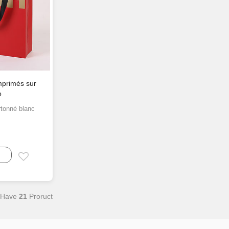
mprimés sur
o
rtonné blanc
Email
 Have
21
Proruct