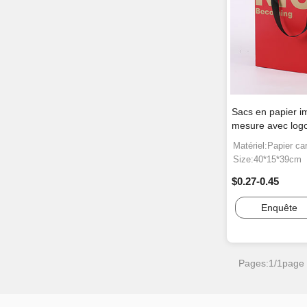
Sacs en papier i
mesure avec log
Matériel:Papier ca
Size:40*15*39cm
$0.27-0.45
Enquête
Pages:1/1page