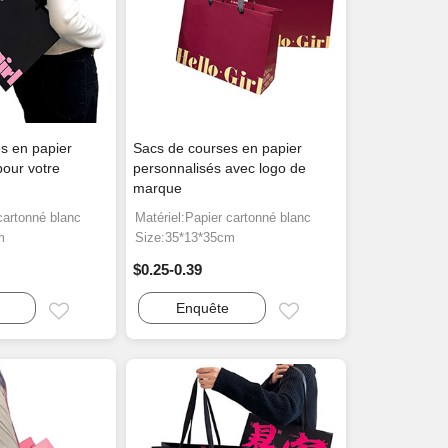
s en papier
Sacs de courses en papier
pour votre
personnalisés avec logo de
marque
cartonné blanc
Matériel:Papier cartonné blanc
m
Size:35*13*35cm
$0.25-0.39
Enquête
Email
Email