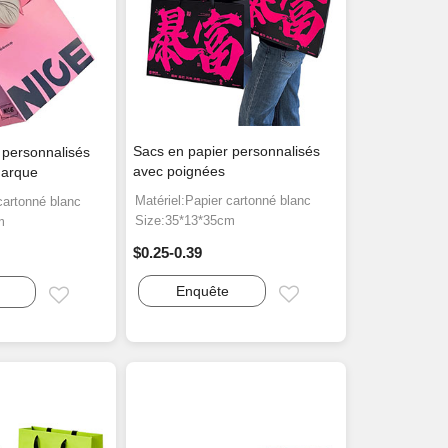
Sacs en papier personnalisés
 personnalisés
avec poignées
marque
Matériel:Papier cartonné blanc
cartonné blanc
Size:35*13*35cm
m
$0.25-0.39
Enquête
Email
Email