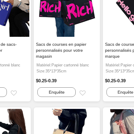
 de sacs-
Sacs de courses en papier
Sacs de course
er
personnalisés pour votre
personnalisés 
magasin
marque
rtonné blanc
Matériel:Papier cartonné blanc
Matériel:Papier 
Size:35*13*35cm
Size:35*13*35c
$0.25-0.39
$0.25-0.39
Enquête
Enquête
Email
Email