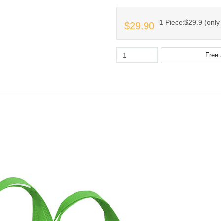
1 Piece:$29.9 (only 
$29.90