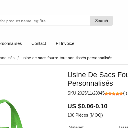
Search
Search
rsonnalisés
Contact
PI Invoice
nnalisés
usine de sacs fourre-tout non tissés personnalisés
Usine De Sacs Fou
Personnalisés
SKU 2025/11/28945
(
)
US $0.06-0.10
100 Pièces (MOQ)
Matériel:
Tiss