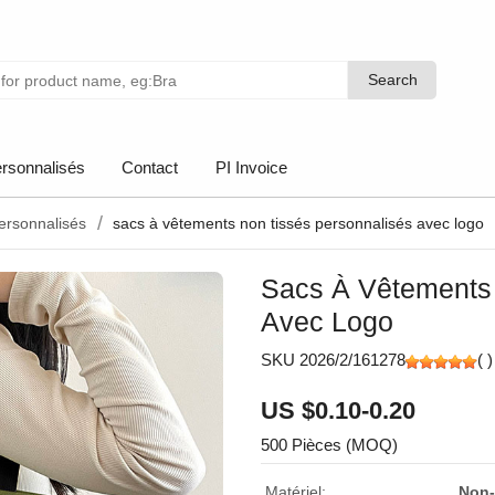
Search
Search
rsonnalisés
Contact
PI Invoice
personnalisés
sacs à vêtements non tissés personnalisés avec logo
Sacs À Vêtements 
Avec Logo
SKU 2026/2/161278
(
)
US $0.10-0.20
500 Pièces (MOQ)
Matériel:
Non-