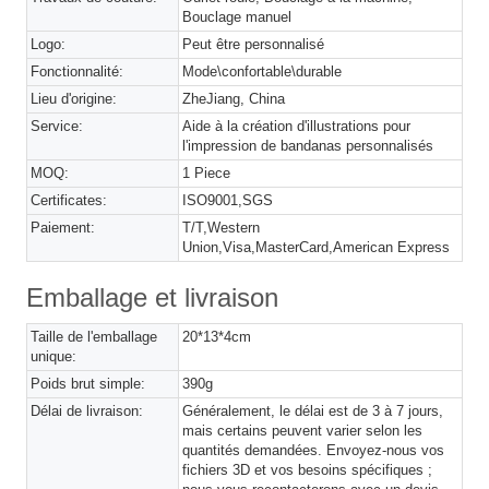
Bouclage manuel
Logo:
Peut être personnalisé
Fonctionnalité:
Mode\confortable\durable
Lieu d'origine:
ZheJiang, China
Service:
Aide à la création d'illustrations pour
l'impression de bandanas personnalisés
MOQ:
1 Piece
Certificates:
ISO9001,SGS
Paiement:
T/T,Western
Union,Visa,MasterCard,American Express
Emballage et livraison
Taille de l'emballage
20*13*4cm
unique:
Poids brut simple:
390g
Délai de livraison:
Généralement, le délai est de 3 à 7 jours,
mais certains peuvent varier selon les
quantités demandées. Envoyez-nous vos
fichiers 3D et vos besoins spécifiques ;