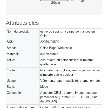
Attributs clés
Nom du produit:
usine de sacs en cuir personnalisés en
Chine
SKU:
2025/6/29500
Brands:
China Bags Wholesale
Matériel:
cuir véritable
Taille:
20*13*4cm ou personnaliser n'importe
quelle taille
Couleur:
Noir,café,marron,kaki,bleu ou personnaliser
n'importe quelle couleur
Usage:
Vêtements, sport, publicité, promotion, etc.
Style:
Mode
Conception:
Accepter OEM : comme image, accepter
personnalisé (Format : AI, PDF, TIF, plus
de 300 DPI)
Travaux de couture:
Ourlet roulé, Bouclage à la machine,