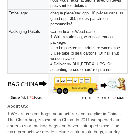
nous vous recontacterons avec un devis
précisant les délais.s.
Emballage:
chaque pièce/sac opp, 10 pièces dans un
grand opp, 300 pièces par ctn ou
personnalisé
Packaging Details:
Carton box or Wood case
1,With plastic bag, with pearl-cotton
package.
2,To be packed in cartons or wood case.
3,Use tape to seal cartons. Or nail shut
wooden crates
4,Deliver by DHL,FEDEX, UPS. Or
according to customers' requirement
About US
:
1.We are custom bags manufacturer and supplier in China -
The China-bag, is located in China. In 2011 we opened our
doors to start making bags and haven't stopped since. The
main products we create include custom tote bags, laundry