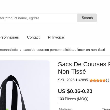
Search
Search
rsonnalisés
Contact
PI Invoice
ersonnalisés
sacs de courses personnalisés au laser en non-tissé
Sacs De Courses P
Non-Tissé
SKU 2025/11/28951
(
)
US $0.06-0.20
100 Pièces (MOQ)
Matériel:
Tiss