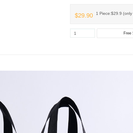
1 Piece:$29.9 (only 
$29.90