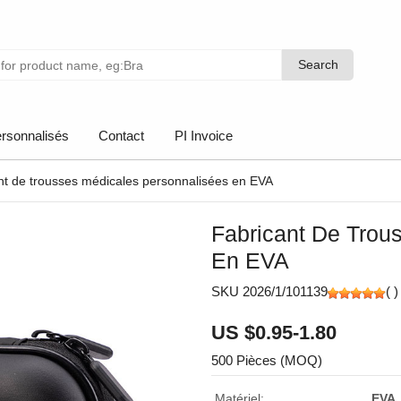
Search
Search
rsonnalisés
Contact
PI Invoice
ant de trousses médicales personnalisées en EVA
Fabricant De Trou
En EVA
SKU 2026/1/101139
(
)
US $0.95-1.80
500 Pièces (MOQ)
Matériel:
EVA