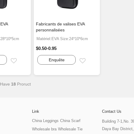
s EVA
Fabricants de valises EVA
personnalisées
e:28*10*5cm
Matériel:EVA Size:24*10*6cm
$0.50-0.95
Enquête
Email
Email
 Have
18
Proruct
Link
Contact Us
China Leggings
China Scarf
Building 7-1,No. 
Daya Bay District
Wholesale bra
Wholesale Tie