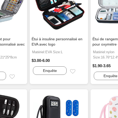
t pour
Étui à insuline personnalisé en
Étui de rangem
sonnalisé avec
EVA avec logo
pour oxymètre 
Matériel:EVA Size:L
Matériel:nylon
e:21*25*8cm
Size:16.76*12.
$3.00-6.00
$1.90-3.65
Enquête
Email
Enquête
Email