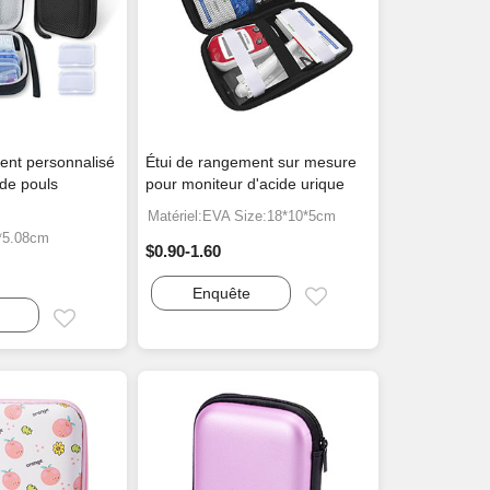
ent personnalisé
Étui de rangement sur mesure
de pouls
pour moniteur d'acide urique
Matériel:EVA Size:18*10*5cm
4*5.08cm
$0.90-1.60
Enquête
Email
Email