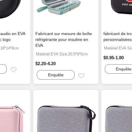
 audio en EVA
Fabricant sur mesure de boîte
fabricant de tr
c logo
réfrigérante pour insuline en
personnalisée
EVA
e:18*14*8cm
Matériel:EVA Si
Matériel:EVA Size:20.5*9*5cm
$0.95-1.80
$2.20-4.20
Enquête
Email
Enquête
Email