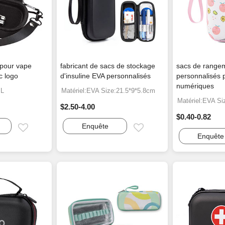
 pour vape
fabricant de sacs de stockage
sacs de range
c logo
d'insuline EVA personnalisés
personnalisés 
numériques
:L
Matériel:EVA Size:21.5*9*5.8cm
Matériel:EVA S
$2.50-4.00
$0.40-0.82
Enquête
Email
Email
Enquête