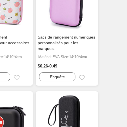
ment
Sacs de rangement numériques
pour accessoires
personnalisés pour les
marques.
ize:14*10*4cm
Matériel:EVA Size:14*10*4cm
$0.26-0.49
Enquête
Email
Email