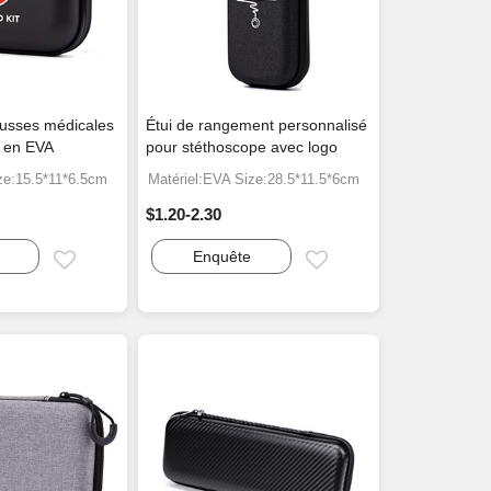
ousses médicales
Étui de rangement personnalisé
s en EVA
pour stéthoscope avec logo
ze:15.5*11*6.5cm
Matériel:EVA Size:28.5*11.5*6cm
$1.20-2.30
Enquête
Email
Email