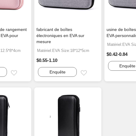
s de rangement
fabricant de boîtes
usine de boîtes
 EVA pour
électroniques en EVA sur
EVA personnali
mesure
Matériel:EVA S
:12.5*8*4cm
Matériel:EVA Size:18*12*5cm
$0.42-0.84
$0.55-1.10
Enquête
Enquête
Email
Email